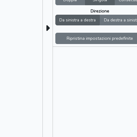
Direzione
Da sinistra a destra
Da destra a sinist
Ripristina impostazioni predefinite