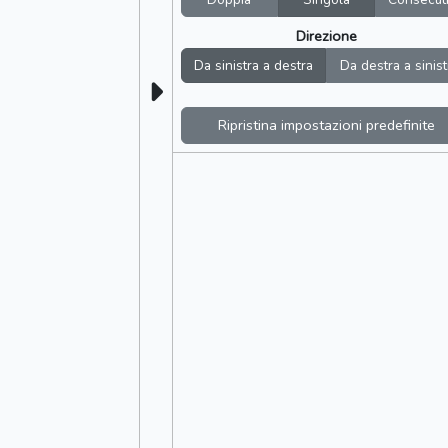
Direzione
Da sinistra a destra
Da destra a sinist
Ripristina impostazioni predefinite