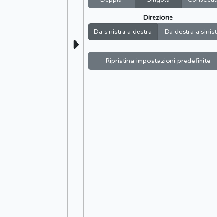
Direzione
Da sinistra a destra
Da destra a sinist
Ripristina impostazioni predefinite