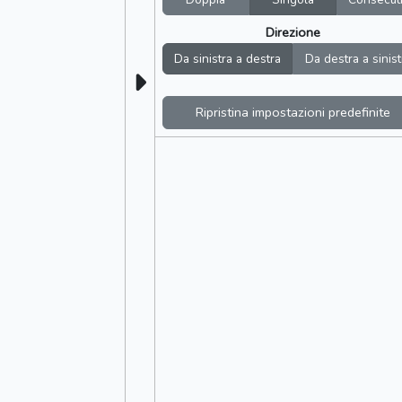
Direzione
Da sinistra a destra
Da destra a sinist
Ripristina impostazioni predefinite