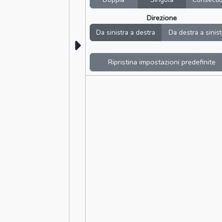
Direzione
Da sinistra a destra
Da destra a sinist
Ripristina impostazioni predefinite